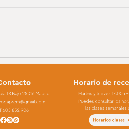
Meditaciones en el sonido.
Ahor
Semana Música Religiosa de
y ví
Cuenca
Contacto
Horario de rec
ia 18 Bajo 28016 Madrid
Martes y Jueves 17:00h –
Puedes consultar los hor
ayogaprem@gmail.com
las clases semanales 
T 605 852 906
Horarios clases