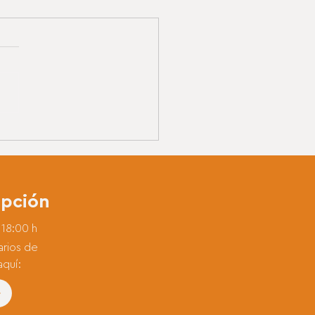
a Clases Online: vídeos
deoconferencias
epción
 18:00 h
arios de
aquí: