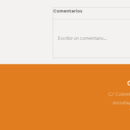
Comentarios
Escribir un comentario...
Sesión Danza Libera - Lola
Navajas
C/ Colomb
escuel