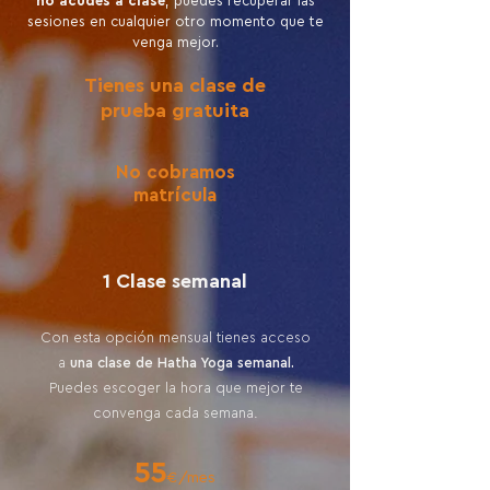
no acudes a clase
, puedes recuperar las
sesiones en cualquier otro momento que te
venga mejor.
Tienes una clase de
prueba gratuita
No cobramos
matrícula
1 Clase semanal
Con esta opción mensual tienes acceso
a
una clase de Hatha Yoga semanal.
Puedes escoger la hora que mejor te
convenga cada semana.
55
€/mes