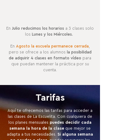
En
Julio reducimos los horarios
a 3 clases solo
los
Lunes y los Miércoles.
En
Agosto la escuela permanece cerrada
,
pero se ofrece a los alumnos
la posibilidad
de adquirir 4 clases en formato vídeo
para
que puedan mantener la práctica por su
cuenta.
Tarifas
Aquí te ofrecemos las tarifas para acceder a
las clases de La Escuelita. Con cualquiera de
los planes mensuales
puedes decidir cada
semana la hora de la clase
que mejor se
adapta a tus necesidades.
Si alguna semana