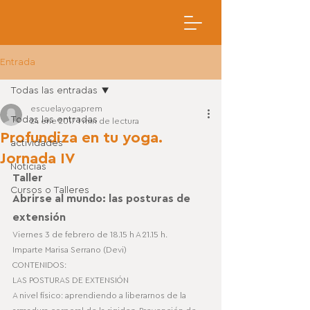
Entrada
Todas las entradas
escuelayogaprem
Todas las entradas
24 ene 2017
1 min de lectura
Profundiza en tu yoga.
actividades
Jornada IV
Noticias
Taller
Cursos o Talleres
Abrirse al mundo: las posturas de 
extensión
Viernes 3 de febrero de 18.15 h A 21.15 h.
Imparte Marisa Serrano (Devi)
CONTENIDOS:
LAS POSTURAS DE EXTENSIÓN
A nivel físico: aprendiendo a liberarnos de la 