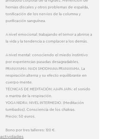
armadura corporal de la rigidez. Prevención de 
hernias discales y otros problemas de espalda, 
tonificación de los nervios de la columna y 
purificación sanguínea.
A nivel emocional: trabajando el temor a abrirse a 
la vida y la tendencia a complacer a los demás.
A nivel mental: conociendo el miedo instintivo 
por experiencias pasadas desagradables.
PRANAYAMA: NADI SHODHANA PRANAYAMA. La 
respiración alterna y su efecto equilibrante en 
cuerpo-mente.
TÉCNICAS DE MEDITACIÓN: AJAPA JAPA: el sonido 
o mantra de la respiración.
YOGA NIDRA: NIVEL INTERMEDIO. (Meditación 
tumbados). Consciencia de los chakras.
Precio: 50 euros.
Bono por tres talleres: 120 €.
actividades