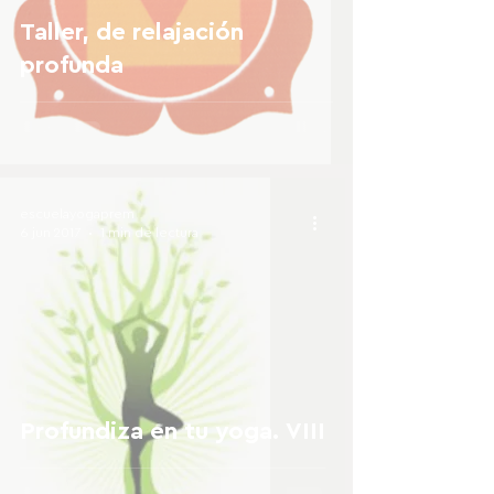
Taller, de relajación
profunda
escuelayogaprem
6 jun 2017
1 min de lectura
Profundiza en tu yoga. VIII