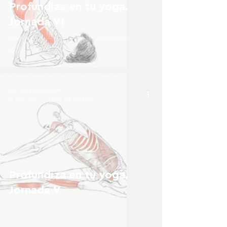
Profundiza en tu yoga.
Jornada VI
escuelayogaprem
6 mar 2017
1 min de lectura
Profundiza en tu yoga.
Jornada V