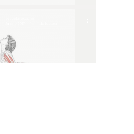
escuelayogaprem
24 ene 2017
1 min de lectura
Profundiza en tu yoga.
Jornada IV
escuelayogaprem
1 dic 2016
1 min de lectura