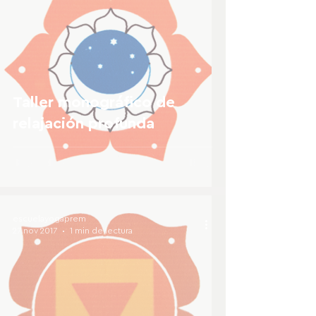
Taller monográfico de
relajación profunda
escuelayogaprem
27 nov 2017
1 min de lectura