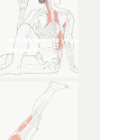
Profundiza en tu yoga.
Jornada VII
escuelayogaprem
28 mar 2017
1 min de lectura