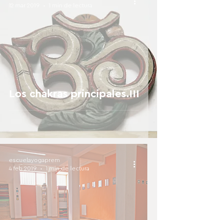
12 mar 2019
1 min de lectura
Los chakras principales.III
escuelayogaprem
4 feb 2019
1 min de lectura