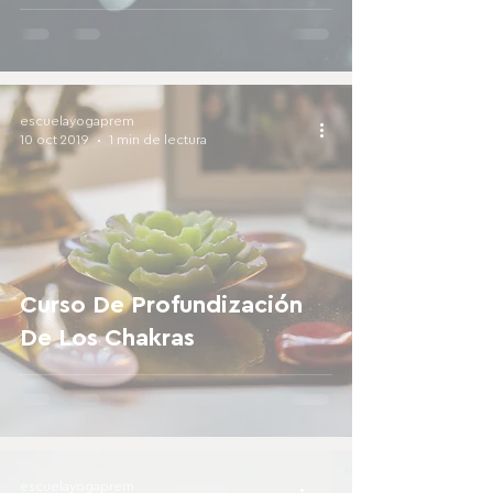
escuelayogaprem
10 oct 2019
1 min de lectura
Curso De Profundización
De Los Chakras
escuelayogaprem