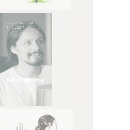
escuelayogaprem
19 may 2017
1 min de lectura
Taller de voz
escuelayogaprem
16 may 2017
1 min de lectura