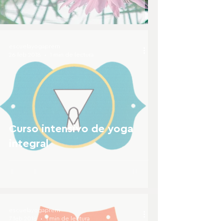
escuelayogaprem
26 feb 2018
1 min de lectura
Curso intensivo de yoga
integral
escuelayogaprem
7 feb 2018
1 min de lectura